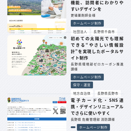
機能、訪問者にわかりや
すいデザインを
更埴薬剤師会様
ホームページ制作
社団法人
長野県千曲市
初めての太陽光でも理解
できる“やさしい情報設
計”を実現したポータルサ
イト制作
長野県環境部ゼロカーボン推進
課様
ホームページ制作
保守・運営
地方自治体
長野県長野市
電子カード化・SNS連
携・デザインリニューアル
でさらに使いやすく
長野県 危機管理部 消防課様
ホームページ制作