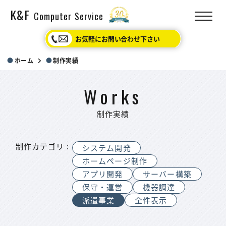
K&F
Computer Service
お気軽にお問い合わせ下さい
ホーム
制作実績
Works
制作実績
制作カテゴリ :
システム開発
ホームページ制作
アプリ開発
サーバー構築
保守・運営
機器調達
派遣事業
全件表示