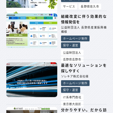
サービス
長野県佐久市
組織改変に伴う効果的な
情報発信を
公益財団法人 長野県産業振興機
構様
ホームページ制作
保守・運営
公益財団法人
長野県長野市
最適なソリューションを
探しやすく
ソレキア株式会社様
ホームページ制作
保守・運営
IT系専門商社
東京都大田区
分かりやすい。だから訪