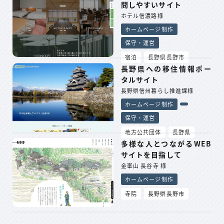
問しやすいサイト
ホテル信濃路様
ホームページ制作
保守・運営
宿泊
長野県長野市
長野県への移住情報ポー
タルサイト
長野県信州暮らし推進課様
ホームページ制作
保守・運営
地方公共団体
長野県
多様な人とつながるWEB
サイトを目指して
金峯山 長谷寺 様
ホームページ制作
寺院
長野県長野市