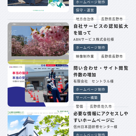
ホームページ制作
保守・運営
地方自治体
長野県長野市
自社サービスの認知拡大
を狙って
ABNサービス株式会社様
ホームページ制作
映像制作業
長野県長野市
問い合わせ・サイト閲覧
件数の増加
有限会社 セントラル様
ホームページ制作
サーバー構築
警備
長野県佐久市
必要な情報にアクセスしや
すいホームページに
信州日本語研修センター様
ホームページ制作