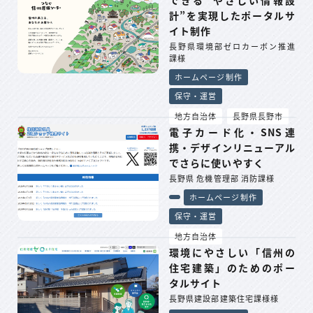
できる“やさしい情報設
計”を実現したポータルサ
イト制作
長野県環境部ゼロカーボン推進
課様
ホームページ制作
保守・運営
地方自治体
長野県長野市
電子カード化・SNS連
携・デザインリニューアル
でさらに使いやすく
長野県 危機管理部 消防課様
ホームページ制作
保守・運営
地方自治体
環境にやさしい「信州の
住宅建築」のためのポー
タルサイト
長野県建設部建築住宅課様様